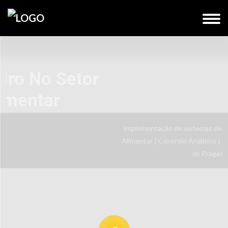
Seu Parceiro No Setor
Agroalimentar
Implementação de sistemas de gestão da Qualidade e 
Alimentar | Controlo Analítico | Soluções de Higienizaçã
de Pragas | Formação.