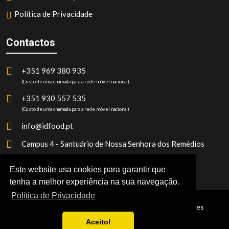
Política de Privacidade
Contactos
+351 969 380 935
(Custo de uma chamada para a rede móvel nacional)
+351 930 557 535
(Custo de uma chamada para a rede móvel nacional)
info@idfood.pt
Campus 4 - Santuário de Nossa Senhora dos Remédios
2520-641 Peniche, Portugal
Este website usa cookies para garantir que
tenha a melhor experiência na sua navegação.
Política de Privacidade
Copyright
2026 I&D FOOD | Rege-Se Pelas Condições
Constantes Da Declaração Legal.
Aceito!